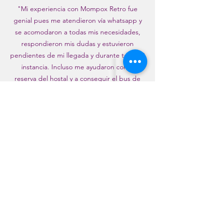
"Mi experiencia con Mompox Retro fue
genial pues me atendieron vía whatsapp y
se acomodaron a todas mis necesidades,
respondieron mis dudas y estuvieron
pendientes de mi llegada y durante toda mi
instancia. Incluso me ayudaron con la
reserva del hostal y a conseguir el bus de
vuelta a Cartagena, lo que muestra que a
parte de brindar un excelente servicio de
guía del pueblo mágico, también están
comprometidos con los visitantes en todo
sentido. El recorrido es una experiencia muy
bonita pues caminando el pueblo se va
conociendo el aporte de éste para nuestra
historia patria. Desde recorrer la albarrada
bordeando el río, hasta las pintorescas
iglesias y plazas, pasando por sus murales,
sus casas coloniales, sus tallares de filigrana