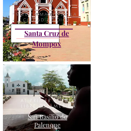
VIVE LA MAGIA DE LA
CIUDAD DE DIOS
Santa Cruz de
Mompox
AL PRIMER PUEBLO
LIBRE DE ÁMERICA
San Basilio de
Palenque