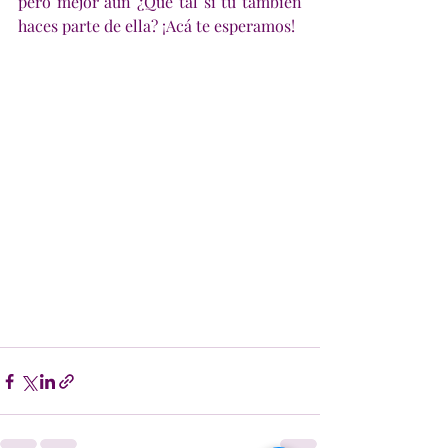
pero mejor aún ¿Qué tal si tu también 
haces parte de ella? ¡Acá te esperamos! 